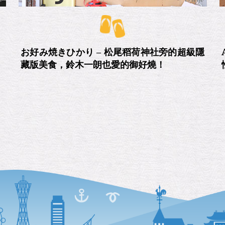
，
お好み焼きひかり – 松尾稻荷神社旁的超級隱
藏版美食，鈴木一朗也愛的御好燒！