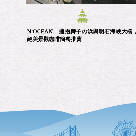
N’OCEAN – 擁抱舞子の浜與明石海峽大橋
絕美景觀咖啡簡餐推薦