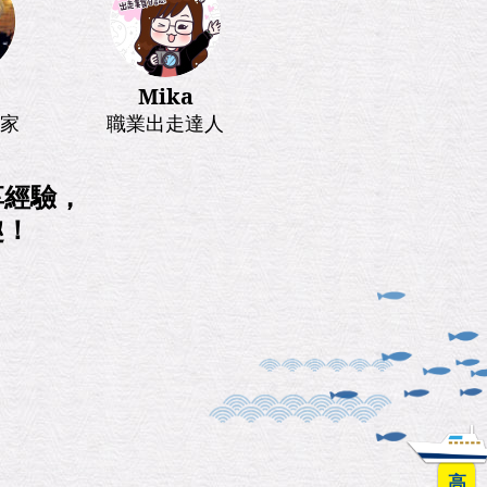
Mika
家
職業出走達人
享經驗，
趣！
高