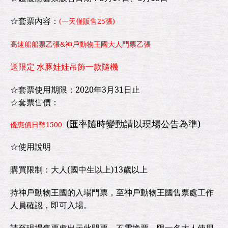
☆套票內容：
(一天僅販售25張)
高速船船票乙張&神戶動物王國大人門票乙張
送限定 水豚娃娃吊飾
一款隨機
☆套票使用期限：2020年3月31日止
☆套票售價：
(匯率隨時變動請以現場公告為準)
優惠價日幣1500
☆使用說明
購買限制：大人(國中生以上)13歲以上
持神戶動物王國的入場門票，至神戶動物王國售票處工作
人員確認，即可入場。