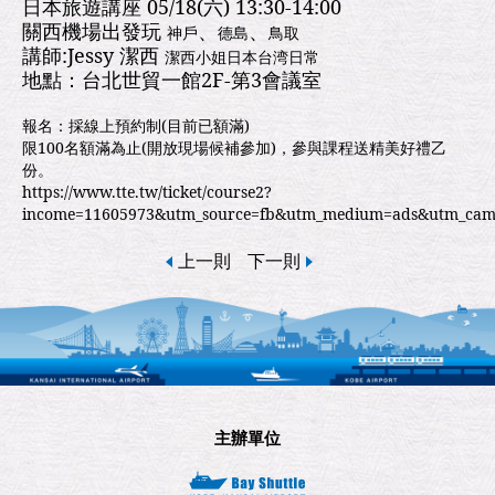
日本旅遊講座 05/18(六) 13:30-14:00
關西機場出發玩
、
、
神戶
德島
鳥取
講師:Jessy 潔西
潔西小姐日本台湾日常
地點：台北世貿一館2F-第3會議室
報名：採線上預約制(目前已額滿)
限100名額滿為止(開放現場候補參加)，參與課程送精美好禮乙
份。
https://www.tte.tw/ticket/course2?
income=11605973&utm_source=fb&utm_medium=ads&utm_camp
上一則
下一則
主辦單位