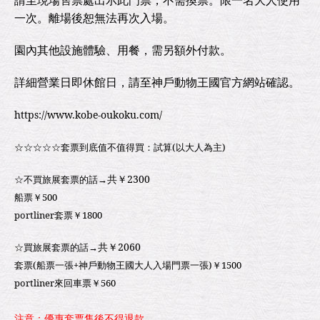
請至現場售票處出示此門票，不需換票。限一名大人使用
一次。離場後恕無法再次入場。
園內其他設施體驗、用餐，需另額外付款。
詳細營業日即休館日，請至神戶動物王國官方網站確認。
https://www.kobe-oukoku.com/
☆
☆
☆
☆
☆
套票到底值不值得買：試算(以大人為主)
共￥2300
☆不買旅展套票的話→
船票￥500
portliner套票￥1800
共￥2060
☆買旅展套票的話→
套票(船票一張+神戶動物王國大人入場門票一張)￥1500
portliner來回車票￥560
注意：優惠套票售後不得退款