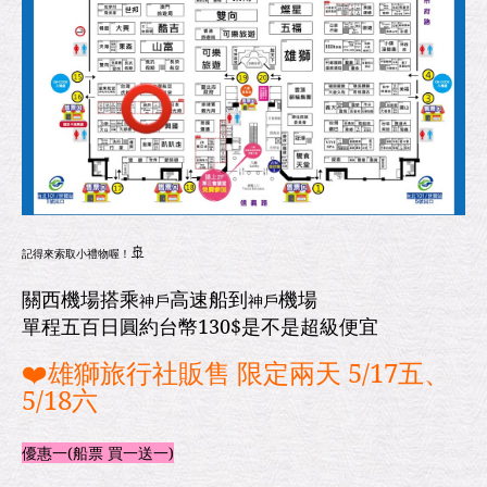
🚢
記得來索取小禮物喔！
關西機場搭乘
高速船到
機場
神戶
神戶
單程五百日圓約台幣130$是不是超級便宜
❤️雄獅旅行社販售 限定兩天 5/17五、
5/18六
優惠一(船票 買一送一)