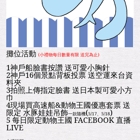
攤位活動
(小禮物每日數量有限 送完為止)
1神戶船臉書按讚 送可愛小胸針
2神戶16個景點背板投票 送空運來台資
料夾
3拍照上傳指定臉書 送日本製可愛小方
巾
4現場買高速船&動物王國優惠套票 送
限定 水豚娃娃吊飾
(
)
一款隨機
5/17、5/18
5 每日限定動物王國 FACEBOOK 直播
LIVE